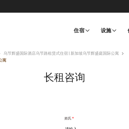
住宿
设施
乌节辉盛国际酒店乌节路租赁式住宿 | 新加坡乌节辉盛庭国际公寓
公寓
长租咨询
姓氏
*