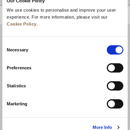
Our Cookie Policy
We use cookies to personalise and improve your user
experience. For more information, please visit our
回到顶部
Cookie Policy
.
Consent
Necessary
Selection
Preferences
Statistics
新闻
业务拓展
工作机会
联系我们
Marketing
最优房价保证
隐私政策
Cookie 声明
使用条款
网站地图
More Info