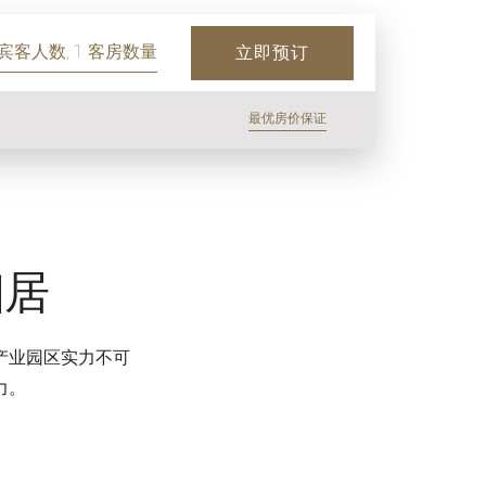
 宾客人数, 1 客房数量
立即预订
最优房价保证
幽居
产业园区实力不可
力。