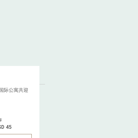
国际公寓共迎
享
SD 45