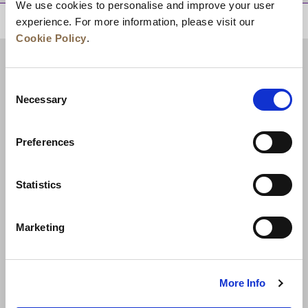
We use cookies to personalise and improve your user
experience. For more information, please visit our
回到顶部
Cookie Policy
.
Consent
Necessary
Selection
Preferences
Statistics
新闻
业务拓展
工作机会
联系我们
Marketing
最优房价保证
隐私政策
Cookie 声明
使用条款
网站地图
More Info