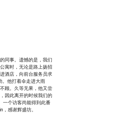
温馨如家
的同事。遗憾的是，我们
从 2021 年
公寓时，无论是路上扬招
落在首尔市中心
Retnobroto
进酒店，向前台服务员求
家酒店在各方面
的帮助。他打着伞走进大雨
坊国际公寓给了
不顾。久等无果，他又尝
，因此离开的时候我们的
要。一个访客尚能得到此番
in，感谢辉盛坊。