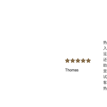
热
入
逗
还
助
Thomas
里
试
客
热