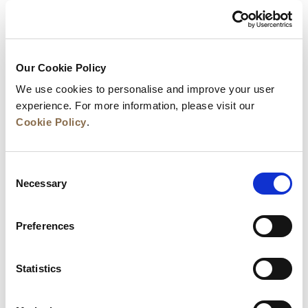
CHF
CNY
EUR
GBP
IDR
Our Cookie Policy
JPY
KRW
We use cookies to personalise and improve your user
MYR
experience. For more information, please visit our
NGN
OMR
Cookie Policy
.
QAR
SAR
SGD
Consent
THB
TRY
Necessary
Selection
USD
VND
Preferences
我的预订
Statistics
会员注册
|
注册
|
登出