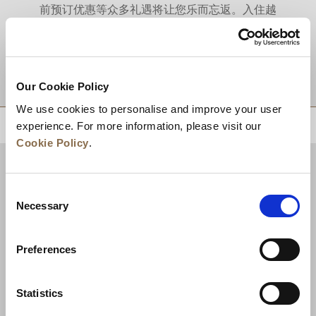
前预订优惠等众多礼遇将让您乐而忘返。入住越
久，惊喜越多。
目的地
Our Cookie Policy
We use cookies to personalise and improve your user
experience. For more information, please visit our
回到顶部
Cookie Policy
.
Consent
Necessary
Selection
Preferences
Statistics