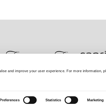
lise and improve your user experience. For more information, pl
联系我们
最优房价保证
隐私政策
Cookie 
Preferences
Statistics
Marketing
ers Property 集团。