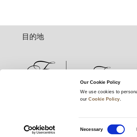
目的地
Our Cookie Policy
We use cookies to persona
新闻
业务拓展
工作机会
our
Cookie Policy
.
Consent
Necessary
Selection
© 2026 Frasers Hospitality Pte Ltd. 隶属于 Fras