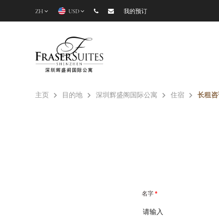
ZH
USD
我的预订
主页
目的地
深圳辉盛阁国际公寓
住宿
长租咨
名字
*