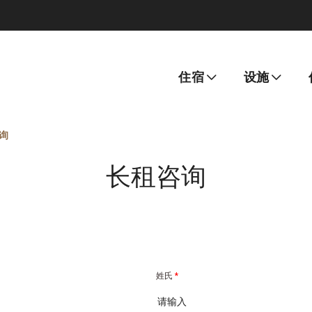
住宿
设施
询
长租咨询
姓氏
*