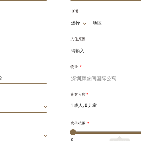
电话
选择
入住原因
物业
*
宾客人数
*
1 成人, 0 儿童
房价范围
*
0