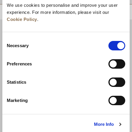
We use cookies to personalise and improve your user
experience. For more information, please visit our
回到顶部
Cookie Policy
.
Consent
Necessary
Selection
Preferences
Statistics
新闻
业务拓展
工作机会
联系我们
Marketing
最优房价保证
隐私政策
Cookie 声明
使用条款
网站地图
More Info