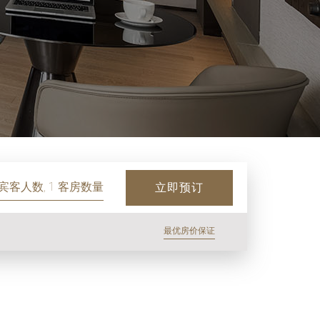
 宾客人数, 1 客房数量
立即预订
最优房价保证