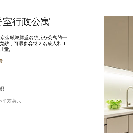
居室行政公寓
南京金融城辉盛名致服务公寓的一
宽敞，可最多容纳 2 名成人和 1
下儿童。
情
积
75平方英尺）