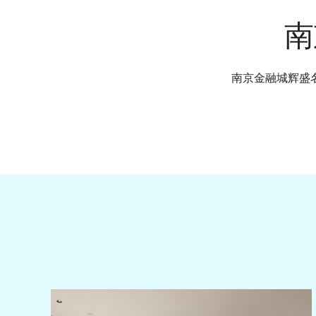
南
南京金融城辉盛