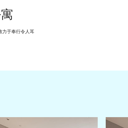
公寓
致力于奉行令人耳