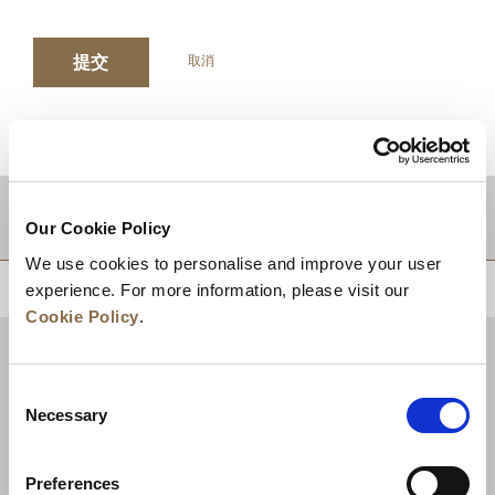
提交
取消
目的地
Our Cookie Policy
We use cookies to personalise and improve your user
experience. For more information, please visit our
回到顶部
Cookie Policy
.
Consent
Necessary
Selection
Preferences