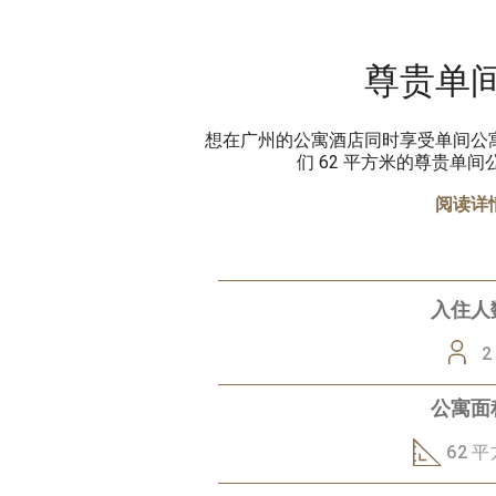
尊贵单
想在广州的公寓酒店同时享受单间公
们 62 平方米的尊贵单
阅读详
入住人
2
公寓面
62 