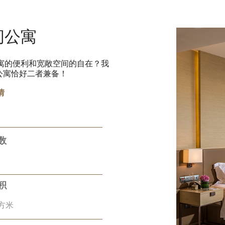
间公寓
寓的便利和宽敞空间的自在？我
间公寓恰好二者兼备！
情
数
积
平方米