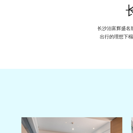
长沙泊富辉盛名致
出行的理想下榻