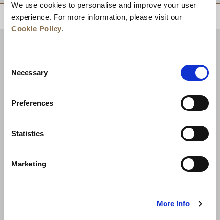
We use cookies to personalise and improve your user
experience. For more information, please visit our
回到顶部
Cookie Policy
.
Consent
Necessary
Selection
Preferences
Statistics
新闻
业务拓展
工作机会
联系我们
Marketing
最优房价保证
隐私政策
Cookie 声明
使用条款
网站地图
More Info