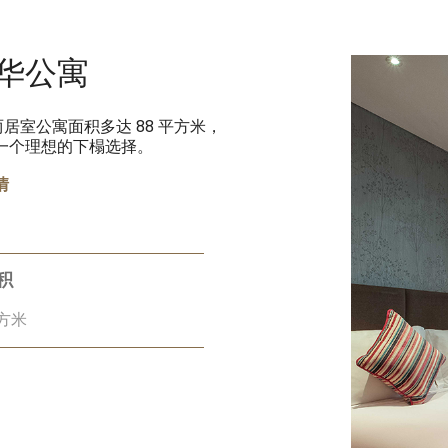
华公寓
室公寓面积多达 88 平方米，
是一个理想的下榻选择。
情
积
平方米