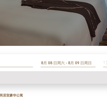
1
两居室豪华公寓