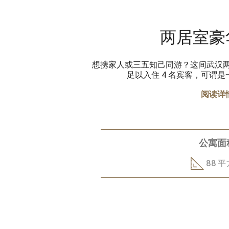
两居室豪
想携家人或三五知己同游？这间武汉两居
足以入住 4 名宾客，可谓
阅读详
公寓面
88 