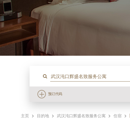
预订代码
主页
目的地
武汉沌口辉盛名致服务公寓
住宿