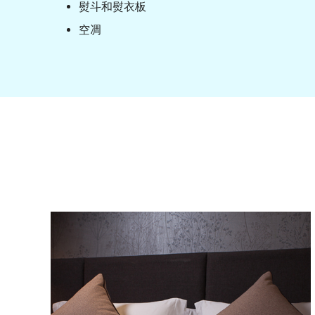
熨斗和熨衣板
空凋