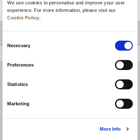
We use cookies to personalise and improve your user
experience. For more information, please visit our
Cookie Policy
.
目的地
Consent
Necessary
Selection
回到顶部
Preferences
Statistics
新闻
业务拓展
工作机会
联系我们
Marketing
最优房价保证
隐私政策
Cookie 声明
使用条款
网站地图
More Info