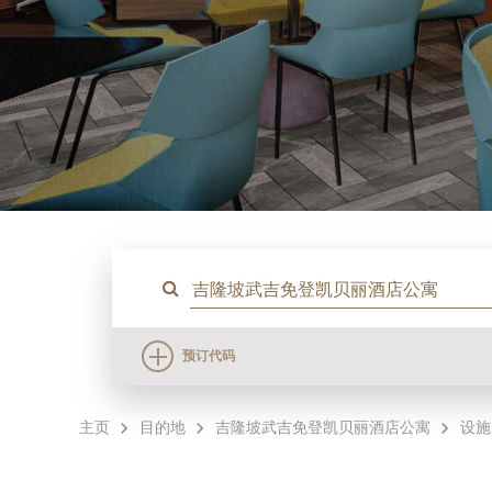
预订代码
主页
目的地
吉隆坡武吉免登凯贝丽酒店公寓
设施