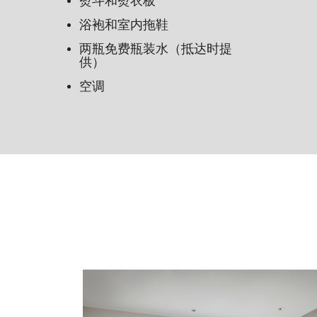
熨斗和熨衣板
浴袍和室内拖鞋
两瓶免费瓶装水（抵达时提
供）
空调