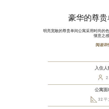
豪华的尊贵
明亮宽敞的尊贵单间公寓采用时尚的
惬意之
阅读详
入住人
2
公寓面
32 