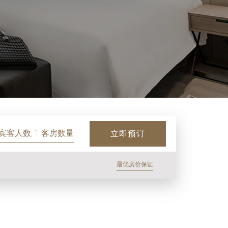
 宾客人数, 1 客房数量
立即预订
最优房价保证