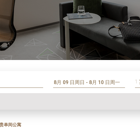
1
贵单间公寓