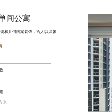
单间公寓
色调和几何图案装饰，给人以温馨
感。
情
数
积
平方米