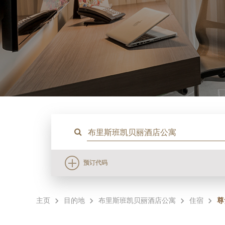
预订代码
主页
目的地
布里斯班凯贝丽酒店公寓
住宿
尊