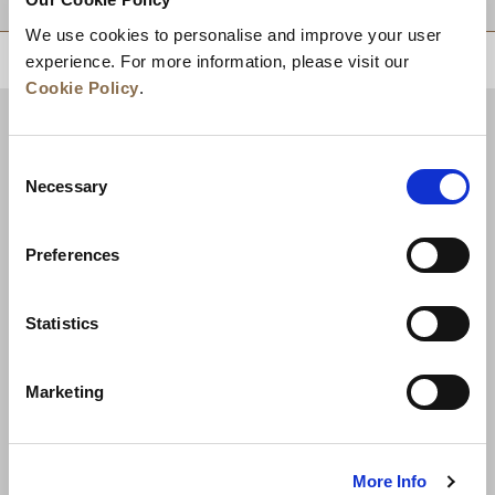
We use cookies to personalise and improve your user
experience. For more information, please visit our
回到顶部
Cookie Policy
.
Consent
Necessary
Selection
Preferences
Statistics
新闻
业务拓展
工作机会
联系我们
Marketing
最优房价保证
隐私政策
Cookie 声明
使用条款
网站地图
More Info