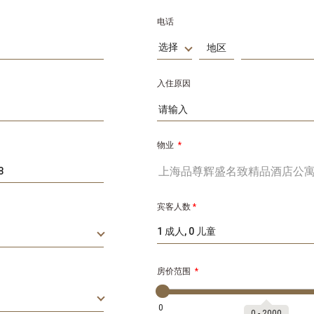
电话
选择
入住原因
物业
*
宾客人数
*
1 成人, 0 儿童
房价范围
*
0
0
‐
2000