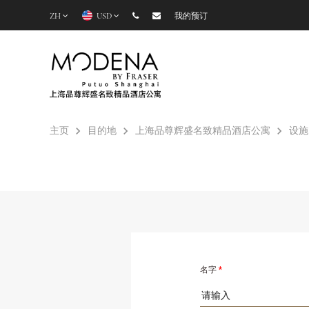
ZH
USD
我的预订
主页
目的地
上海品尊辉盛名致精品酒店公寓
设施
名字
*