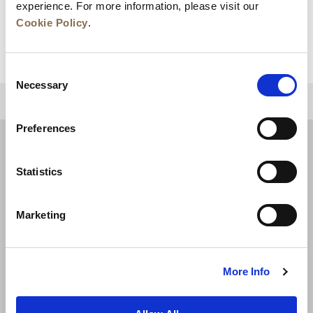
experience. For more information, please visit our
Cookie Policy
.
Consent
豪华大床单间
Necessary
Selection
查看详情
回到顶部
Preferences
Statistics
Marketing
More Info
新闻
业务拓展
工作机会
联系我们