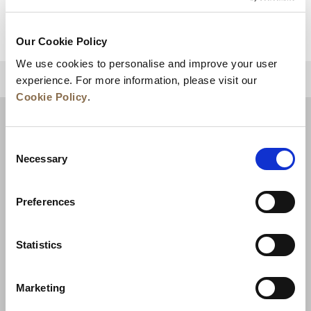
查看详情
Our Cookie Policy
We use cookies to personalise and improve your user
experience. For more information, please visit our
回到顶部
Cookie Policy
.
Consent
Necessary
Selection
Preferences
Statistics
新闻
业务拓展
工作机会
联系我们
Marketing
最优房价保证
隐私政策
Cookie 声明