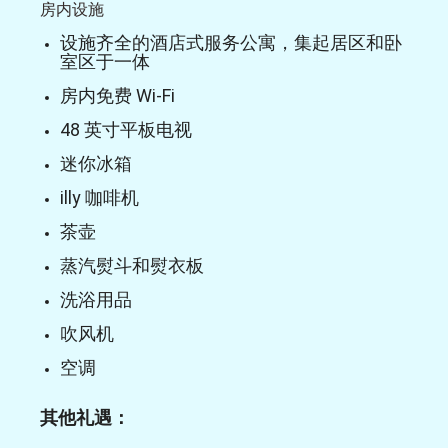
房内设施
设施齐全的酒店式服务公寓，集起居区和卧
室区于一体
房内免费 Wi-Fi
48 英寸平板电视
迷你冰箱
illy 咖啡机
茶壶
蒸汽熨斗和熨衣板
洗浴用品
吹风机
空调
其他礼遇：