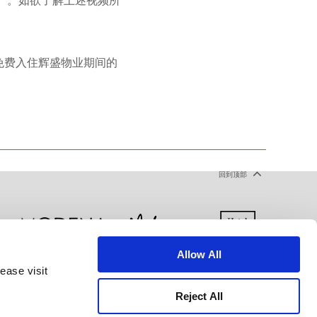
有）。如欲了解上述视频所
免费入住辉盛物业期间的
回到顶部
Allow All
ease visit
声明
使用条款
网站地图
Reject All