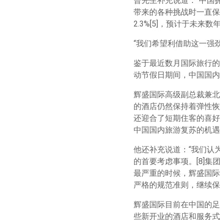
曾先生补充说道：“中国
带来的各种挑战时一直保
2.3%[5]，预计于未来
“我们希望利借助这一强
鉴于最近数月国际旅行的
动节假日期间，中国国内旅游
辉盛国际高级副总裁兼北亚区
的酒店仍然保持着弹性恢
还迎合了短期住客的喜好
中国国内旅游复苏的机遇
他还补充说道：“我们认
的首要考虑事项。[8]
最严重的时候，辉盛国际
严格的规范准则，继续保
辉盛国际目前在中国的足
些新开业的酒店和服务式公