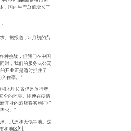
。中国在面临新冠疫情所
济体，国内生产总值增长了
”
求。据报道，5 月初的劳
前面临各种挑战，但我们在中国
同时，我们的服务式公寓
寓的开业正是适时抓住了
的入住率。”
量和地理位置仍是旅行者
康安全的环境。即使在疫情
新开业的酒店将实施同样
需求。”
津、武汉和无锡等地。这
和地区[9]。