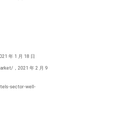
年 1 月 18 日
-market/，2021 年 2 月 9
ls-sector-well-