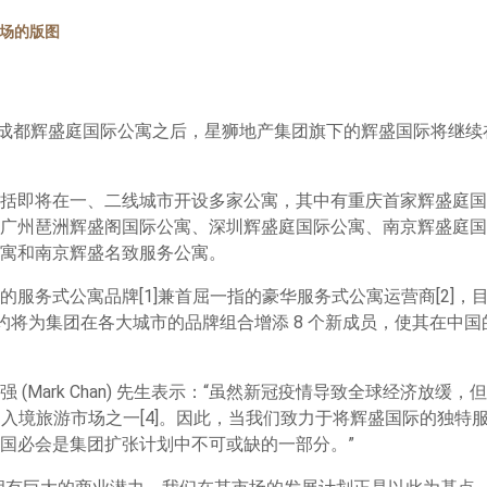
场的版图
功推出成都辉盛庭国际公寓之后，星狮地产集团旗下的辉盛国际将继
括即将在一、二线城市开设多家公寓，其中有重庆首家辉盛庭国
广州琶洲辉盛阁国际公寓、深圳辉盛庭国际公寓、南京辉盛庭国
寓和南京辉盛名致服务公寓。
服务式公寓品牌[1]兼首屈一指的豪华服务式公寓运营商[2]，目
合约将为集团在各大城市的品牌组合增添 8 个新成员，使其在中国的客
 (Mark Chan) 先生表示：“虽然新冠疫情导致全球经济放缓
的出入境旅游市场之一[4]。因此，当我们致力于将辉盛国际的独特
国必会是集团扩张计划中不可或缺的一部分。”