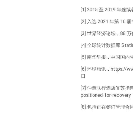
[1] 2015 至 201
[2] 入选 2021 年第 1
[3] 世界经济论坛，88 
[4] 全球统计数据库 Sta
[5] 南华早报，中国国内
[6] 环球旅讯，https://www.t
日
[7] 仲量联行酒店复苏指南，https
positioned-for-recove
[8] 包括正在签订管理