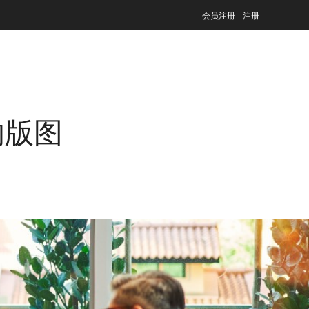
|
会员注册
注册
的版图