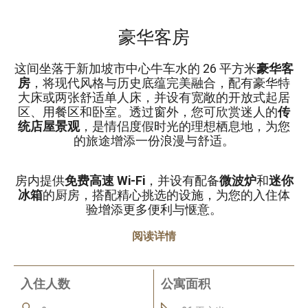
豪华客房
这间坐落于新加坡市中心牛车水的 26 平方米
豪华客
房
，将现代风格与历史底蕴完美融合，配有豪华特
大床或两张舒适单人床，并设有宽敞的开放式起居
区、用餐区和卧室。透过窗外，您可欣赏迷人的
传
统店屋景观
，是情侣度假时光的理想栖息地，为您
的旅途增添一份浪漫与舒适。
房内提供
免费高速 Wi-Fi
，并设有配备
微波炉
和
迷你
冰箱
的厨房，搭配精心挑选的设施，为您的入住体
验增添更多便利与惬意。
阅读详情
入住人数
公寓面积