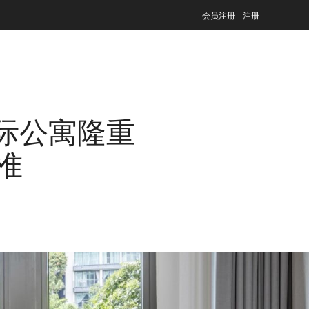
|
会员注册
注册
际公寓隆重
准