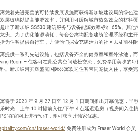
凭着先进完善的可持续发展设施而获得新加坡建设局的绿色建筑标志
双层玻璃以提高能源效率，并利用可缓解城市热岛效应的材料覆盖 
出了新加坡 SS530 建筑服务与设备能源效率标准 65%。其
龙头。为了优化能源消耗，每套公寓均配备建筑管理系统和主开
括为住客提供自行车，方便他们探索充满活力的社区以及前往附
寓提供一系列先进设施，包括设备齐全的健身室和室外泳池，而
Living Room – 住客可在此公共空间放松交流，免费享用美味
料。新加坡河滨辉盛庭国际公寓欢迎住客带同宠物入住，享受完
于 2023 年 9 月 27 日至 12 月 1 日期间推出开幕优惠
时光、上午 10 时提前入住/下午 4 点延迟退房（视房间入
OPS”在官网上进行预订，即可获享此独家优惠。
pitality.com/cn/fraser-world/
免费注册成为 Fraser World