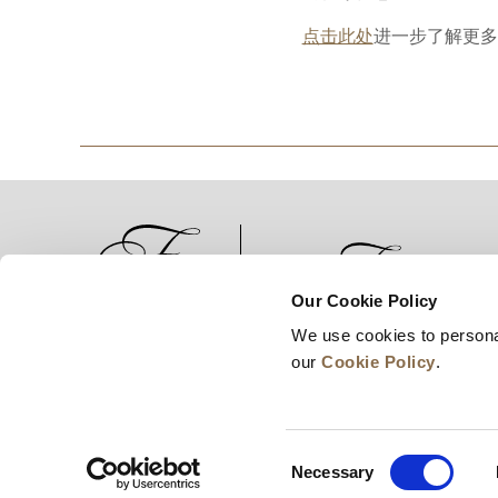
点击此处
进一步了解更多
Our Cookie Policy
We use cookies to persona
新闻
业务拓展
工作机会
our
Cookie Policy
.
Consent
Necessary
Selection
© 2026 Frasers Hospitality Pte Ltd. 隶属于 Fras