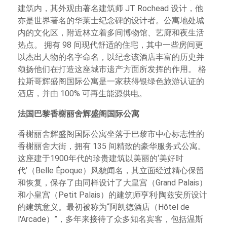
建筑内，其外观由著名建筑师 JT Rochead 设计，他
亦是世界著名的华莱士纪念碑的设计者。公寓地处城
内的文化区，附近林立着多间博物馆、艺廊和夜生活
热点。 拥有 98 间现代舒适的住宅，其中一些房间更
以杰出人物的名字命名，以纪念该酒店丰富的历史并
颂扬他们在打造这座城市遗产方面所发挥的作用。 格
拉斯哥辉盛阁国际公寓是一家获得银绿色旅游认证的
酒店，并由 100% 可再生能源供电。
法国巴黎香榭丽舍辉盛阁国际公寓
香榭丽舍辉盛阁国际公寓坐落于巴黎市中心标志性的
香榭丽舍大街，拥有 135 间精致的豪华服务式公寓。
这座建于1900年代的珍贵建筑以美丽的‘美好时
代’（Belle Époque）风貌闻名，其立面经过精心保留
和恢复，保存了由同样设计了大皇宫（Grand Palais）
和小皇宫（Petit Palais）的建筑师亨利·陶兹安所设计
的建筑意义。最初被称为“阿凯德酒店（Hôtel de
l'Arcade）”，多年来接待了众多知名宾客，包括温斯