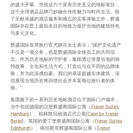
的盛大开幕。凭借这六个富有历史意义的地标项目，
这个全球酒店品牌巧妙融合传统魅力与时尚生活。除
了呈献卓越的酒店服务和难忘的宾客体验之外，辉盛
国际亦在世上最知名目的地致力保护当地的建筑特色
与多元文化。
辉盛国际首席执行官尤静芬女士表示：“保护文化遗产
不仅是一项义务，也是辉盛国际全体员工的共同信
念。作为历史地标的守护者，集团透过突显当地的独​​
特故事、文化和生活方式，打造出与众不同的品牌体
验，并为此深感自豪。我们的承诺超越实体建筑，深
信展现当地历史将回馈社会并丰富每位旅行者的体
验。”
集团旗下的一系列历史地标酒店位于国际门户城市，
当中包括德国的汉堡辉盛阁国际公寓（
Fraser Suites
Hamburg
）、柏林凯贝丽酒店式公寓(
Capri by Fraser
Berlin
)、英国的爱丁堡辉盛阁国际公寓（
Fraser Suites
Edinburgh
）、格拉斯哥辉盛阁国际公寓（
Fraser