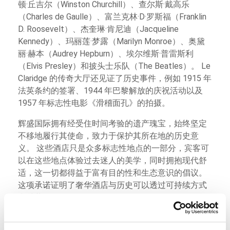
顿·丘吉尔（Winston Churchill）、查尔斯·戴高乐
（Charles de Gaulle）、富兰克林·D·罗斯福（Franklin
D. Roosevelt）、杰奎琳·肯尼迪（Jacqueline
Kennedy）、玛丽莲·梦露（Marilyn Monroe）、奥黛
丽·赫本（Audrey Hepburn）、埃尔维斯·普雷斯利
（Elvis Presley）和披头士乐队（The Beatles）。 Le
Claridge 的传奇大厅还见证了历史事件，例如 1915 年
法英条约的签署、1944 年巴黎解放的庆祝活动以及
1957 年标志性电影《滑稽面孔》的拍摄。
辉盛国际拥有经受住时间考验的遗产瑰宝，始终坚定
不移地履行其使命，致力于保护其所在地的历史意
义。 这些酒店只是众多标志性地点的一部分，宾客可
以在这些地点体验过去迷人的美学，同时拥抱现代舒
适，这一切都得益于富有目的性和生态意识的倡议。
这项承诺证明了奢华酒店与历史可以透过可持续方式
和谐共存。