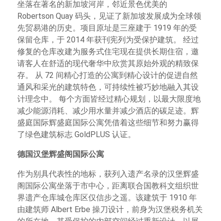
坐落在著名的新加坡河岸，邻近景色优美的
Robertson Quay 码头，见证了新加坡发展成为全球领
先贸易港的历史。项目原址是三座建于 1919 年的受
保留仓库，于 2014 年获刊宪列为受保护建筑。 经过
修复的仓库改建为服务式住宅现在提供长期住宿，邀
请客人在舒适的现代奢华中欣赏其原始外观的精致保
存。 从 72 间精心打造的公寓到精心设计的促进自然
通风和采光的建筑特色，可持续性被巧妙地融入其设
计理念中。 每个方面皆经过精心规划，以最大限度地
减少能源消耗、减少用水量并减少酒店的碳足迹。辉
盛庭国际辉盛庭国际公寓凭借着这些细节和努力赢得
了绿色建筑标志 GoldPLUS 认证。
德国汉堡辉盛阁国际公寓
作为别具代表性的地标，获列入遗产名录的汉堡辉盛
阁国际公寓坐落于市中心，距离联合国教科文组织世
界遗产仓库城仓库区仅信步之遥。该建筑于 1910 年
由建筑师 Albert Erbe 操刀设计，前身为汉堡税务机关