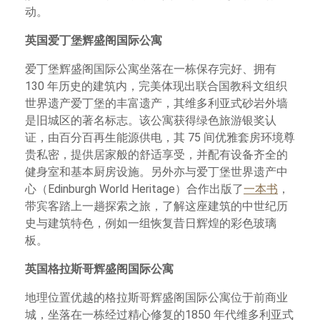
动。
英国爱丁堡辉盛阁国际公寓
爱丁堡辉盛阁国际公寓坐落在一栋保存完好、拥有
130 年历史的建筑内，完美体现出联合国教科文组织
世界遗产爱丁堡的丰富遗产，其维多利亚式砂岩外墙
是旧城区的著名标志。该公寓获得绿色旅游银奖认
证，由百分百再生能源供电，其 75 间优雅套房环境尊
贵私密，提供居家般的舒适享受，并配有设备齐全的
健身室和基本厨房设施。另外亦与爱丁堡世界遗产中
心（Edinburgh World Heritage）合作出版了
一本书
，
带宾客踏上一趟探索之旅，了解这座建筑的中世纪历
史与建筑特色，例如一组恢复昔日辉煌的彩色玻璃
板。
英国格拉斯哥辉盛阁国际公寓
地理位置优越的格拉斯哥辉盛阁国际公寓位于前商业
城，坐落在一栋经过精心修复的1850 年代维多利亚式