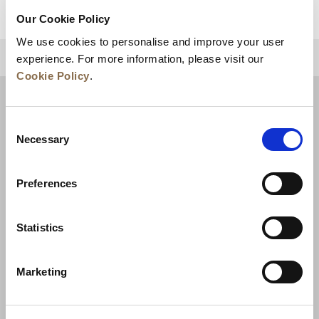
Our Cookie Policy
We use cookies to personalise and improve your user
experience. For more information, please visit our
回到顶部
Cookie Policy
.
Consent
Necessary
Selection
Preferences
Statistics
新闻
业务拓展
工作机会
联系我们
Marketing
最优房价保证
隐私政策
Cookie 声明
使用条款
网站地图