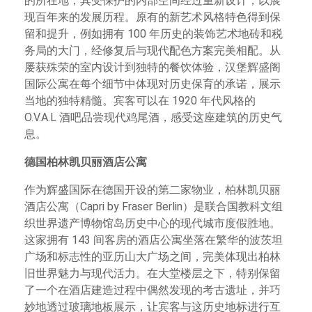
的所在地，其受保护的内部空间经过重新设计，以展
现百年来的发展历程。原有的新艺术风格特色得到保
留和提升，例如拥有 100 年历史的装饰艺术地砖和税
务局的大门，经修复后与现代配色方案完美相配。从
屡获殊荣的室内设计到独特的餐饮体验，汉堡辉盛阁
国际公寓在每个细节中体现对历史保育的承诺，展示
当地的独特精髓。宾客可以在 1920 年代风格的
O.V.A.L 酒吧品尝现代鸡尾酒，感受这座建筑的历史气
息。
德国柏林凯贝丽酒店公寓
作为辉盛国际在德国开设的第二家物业，柏林凯贝丽
酒店公寓（Capri by Fraser Berlin）是联合国教科文组
织世界遗产博物馆岛历史中心的现代城市度假胜地。
这家拥有 143 间客房的酒店公寓坐落在繁华的波茨坦
广场和标志性的亚历山大广场之间，完美体现出柏林
旧世界魅力与现代活力。在大堂楼层之下，特别保留
了一个在酒店建造过程中偶然发现的考古遗址，并巧
妙地透过玻璃地板展示，让宾客与这历史地标进行互