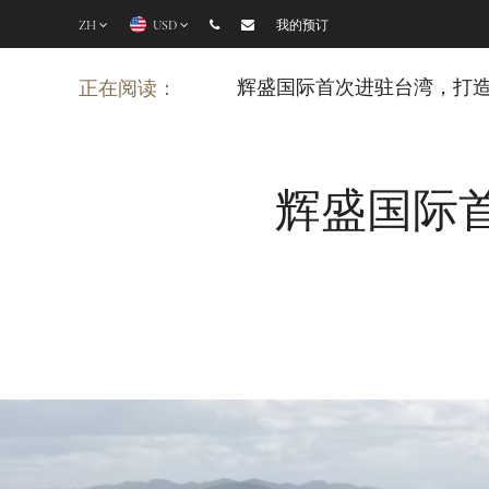
ZH
USD
我的预订
辉盛国际首次进驻台湾，打
正在阅读：
辉盛国际