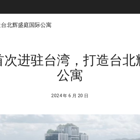
造台北辉盛庭国际公寓
首次进驻台湾，打造台北
公寓
2024 年 6 月 20 日