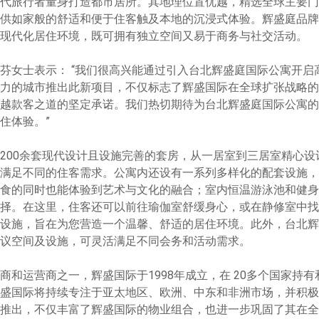
代旅行者量身打造都市居所。其地理位置优越，精选全球主要门
供如家般的舒适和便于住客触及本地的沉浸式体验。辉盛庭品牌
现代化居住环境，既可拥有独立空间又易于商务与社交活动。
芬女士表示： “我们很高兴能通过引入台北辉盛庭国际公寓开启
力的城市推出此新项目，不仅标志了辉盛国际在全球扩张战略的
越款客之道的坚定承诺。我们热切期待为台北辉盛庭国际公寓的
住体验。”
200余套现代设计且设施完善的套房，从一居室到三居室精心设
满足不同的住客需求。公寓内还设有一系列多样化的配套设施，
食的同时也能体验到艺术与文化的融合；室内恒温游泳池和健身
择。在这里，住客还可以前往瑜伽室舒缓身心，或在静修室中找
设施，旨在为您营造一个温馨、舒适的居住环境。此外，台北辉
议空间及设施，可灵活满足不同会务和活动需求。
和运营商之一，辉盛国际于1998年成立，在 20多个国家持有
盛国际将持续专注于亚太地区、欧洲、中东和非洲市场，并积极
推出，不仅丰富了辉盛国际的物业组合，也进一步巩固了其在全