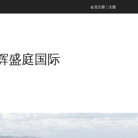
|
会员注册
注册
辉盛庭国际