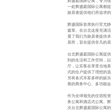
辉盛庭国际公寓，专为现
一处辉盛庭国际公寓都提
旅居者提供他们所追求的
辉盛国际首席执行官尤静
篇章。在台北这座充满活
显了我们为旅居者提供卓
居所，旨在提供非凡的居
台北辉盛庭国际公寓提供
到的生活和工作空间，以
厅，让宾客在享受当地美
式的住户提供了理想的选
另有各式丰富多样的娱乐
善的商务中心、多功能会
作为全球领先的住宿投资商
务公寓和酒店式公寓。辉
次台北辉盛庭国际公寓的